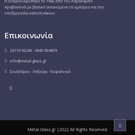
Η εταιρία ιδρύθηκε το 1982 από τον Χαράλαμπο
Αραβαντινό με βασικό αντικείμενο το εμπόριο και την
επεξεργασία υαλοπινάκων.
Επικοινωνία
26710 92246 - 6945 054839
info@metal-glass.gr
Σουλλάροι - Ληξούρι - Κεφαλονιά
Metal-Glass.gr |2022 All Rights Reserved.