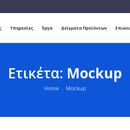
ς
Υπηρεσίες
Έργα
Δείγματα Προϊόντων
Επικο
Ετικέτα:
Mockup
Home
Mockup