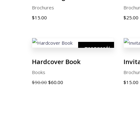
Brochures
Brochu
$
15.00
$
25.00
προσφορά!
Hardcover Book
Invit
Books
Brochu
Original
Η
$
90.00
$
60.00
$
15.00
price
τρέχουσα
was:
τιμή
$90.00.
είναι:
$60.00.