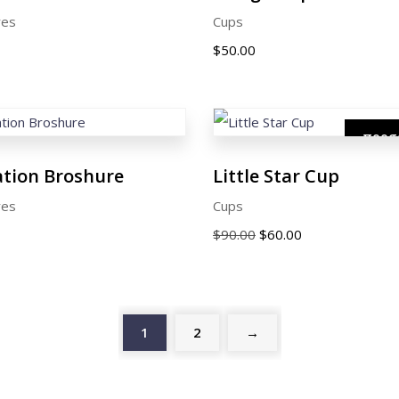
res
Cups
$
50.00
προσ
ation Broshure
Little Star Cup
res
Cups
Original
Η
$
90.00
$
60.00
price
τρέχουσα
was:
τιμή
$90.00.
είναι:
1
2
→
$60.00.