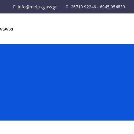
info@metal-glass.gr
26710 92246 - 6945 054839
ινωνία