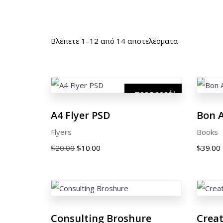
Βλέπετε 1–12 από 14 αποτελέσματα
προσφορά!
A4 Flyer PSD
Bon A
Flyers
Books
Original
Η
$
20.00
$
10.00
$
39.00
price
τρέχουσα
was:
τιμή
$20.00.
είναι:
$10.00.
Consulting Broshure
Creat