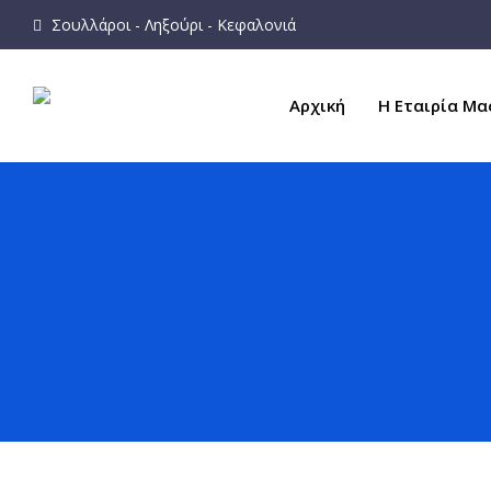
Σουλλάροι - Ληξούρι - Κεφαλονιά
Αρχική
Η Εταιρία Μα